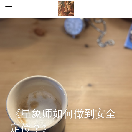
×
STORE CATEGORIES
Home
All Categories
1.Book a session
2.Fill the form
3.Select a date
Reviews
Blog
Feedback
《星象师如何做到安全
Contact us
定位？》